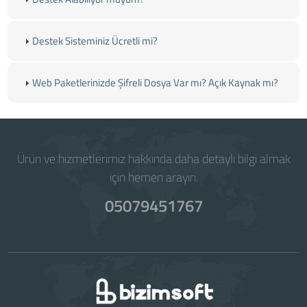
Destek Sisteminiz Ücretli mi?
Web Paketlerinizde Şifreli Dosya Var mı? Açık Kaynak mı?
Ürün ve hizmetlerimiz hakkında daha detaylı bilgi almak
için hemen arayın.
05079451767