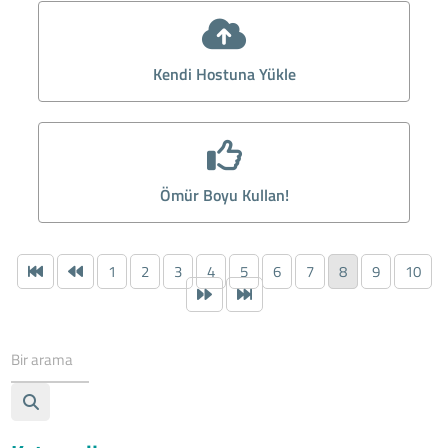
Kendi Hostuna Yükle
Ömür Boyu Kullan!
1
2
3
4
5
6
7
8
9
10