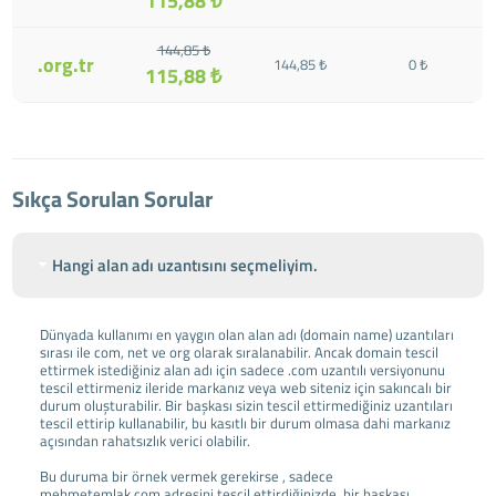
115,88 ₺
144,85 ₺
.org.tr
144,85 ₺
0 ₺
115,88 ₺
Sıkça Sorulan Sorular
Hangi alan adı uzantısını seçmeliyim.
Dünyada kullanımı en yaygın olan alan adı (domain name) uzantıları
sırası ile com, net ve org olarak sıralanabilir. Ancak domain tescil
ettirmek istediğiniz alan adı için sadece .com uzantılı versiyonunu
tescil ettirmeniz ileride markanız veya web siteniz için sakıncalı bir
durum oluşturabilir. Bir başkası sizin tescil ettirmediğiniz uzantıları
tescil ettirip kullanabilir, bu kasıtlı bir durum olmasa dahi markanız
açısından rahatsızlık verici olabilir.
Bu duruma bir örnek vermek gerekirse , sadece
mehmetemlak.com adresini tescil ettirdiğinizde, bir başkası