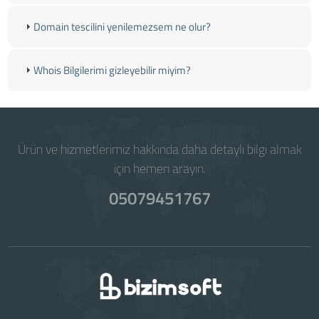
Domain tescilini yenilemezsem ne olur?
Whois Bilgilerimi gizleyebilir miyim?
Ürün ve hizmetlerimiz hakkında daha detaylı bilgi almak
için hemen arayın.
05079451767