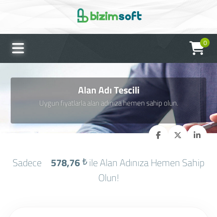
0
Alan Adı Tescili
Uygun fiyatlarla alan adınıza hemen sahip olun.
Sadece
578,76
₺
ile Alan Adınıza Hemen Sahip
Olun!