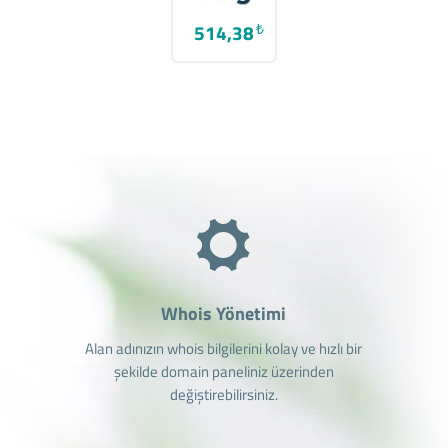
514,38
₺
Whois Yönetimi
Alan adınızın whois bilgilerini kolay ve hızlı bir
şekilde domain paneliniz üzerinden
değiştirebilirsiniz.