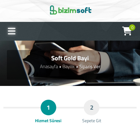
0
Soft Gold Bayi
Anasayfa
Bayilik
Sipariş Ver
1
2
Hizmet Süresi
Sepete Git