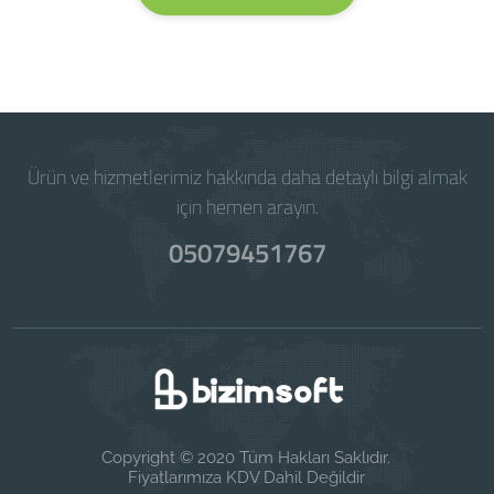
Ürün ve hizmetlerimiz hakkında daha detaylı bilgi almak
için hemen arayın.
05079451767
Copyright © 2020 Tüm Hakları Saklıdır.
Fiyatlarımıza KDV Dahil Değildir