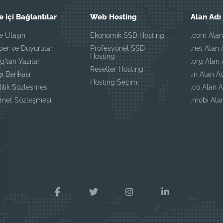
e içi Bağlantılar
Web Hosting
Alan Adı 
e Ulaşın
Ekonomik SSD Hosting
.com Alan
ber ve Duyurular
Profesyonel SSD
.net Alan 
Hosting
g'tan Yazılar
.org Alan 
Reseller Hosting
gi Bankası
.in Alan A
Hosting Seçimi
lilik Sözleşmesi
.co Alan A
zmet Sözleşmesi
.mobi Alan