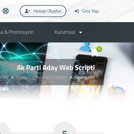
Hesap Oluştur
Giriş Yap
a & Promosyon
Kurumsal
0
Ak Parti Aday Web Scripti
ımlar
Siyasi Parti Aday Scriptleri
Sipariş Ver
4
5