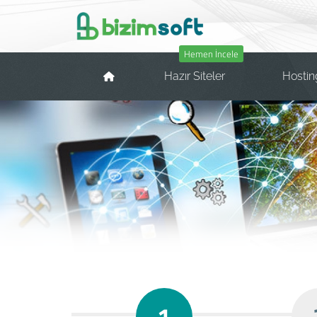
Hemen İncele
Hazır Siteler
Hosti
1