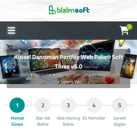
0
Kişisel Danışman Portföy Web Paketi Soft
Three v6.0
Anasayfa
Yazılımlar
Sigorta / Danışmanlık Web Scriptler...
Sipariş Ver
1
2
3
4
5
Hizmet
Alan Adı
Web Hosting
Ek Hizmetler
Gerekli
Süresi
Belirle
Belirle
Bilgiler