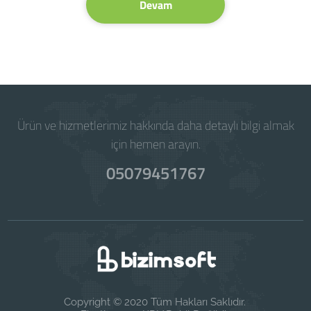
Devam
Ürün ve hizmetlerimiz hakkında daha detaylı bilgi almak
için hemen arayın.
05079451767
Copyright © 2020 Tüm Hakları Saklıdır.