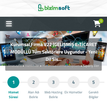
0
Kurumsal Firma V22 (GELİŞMİŞ E-TİCARET
MODÜLLÜ Tüm Sektörlere Uygundur - Yeni
Dil Sis...
Anasayfa
Yazılımlar
Kurumsal Firma Scriptleri
Sipariş Ver
1
2
3
4
5
Hizmet
Alan Adı
Web Hosting
Ek Hizmetler
Gerekli
Süresi
Belirle
Belirle
Bilgiler