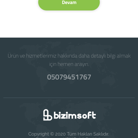
Devam
Ürün ve hizmetlerimiz hakkında daha detaylı bilgi almak
için hemen arayın.
05079451767
Copyright © 2020 Tüm Hakları Saklıdır.