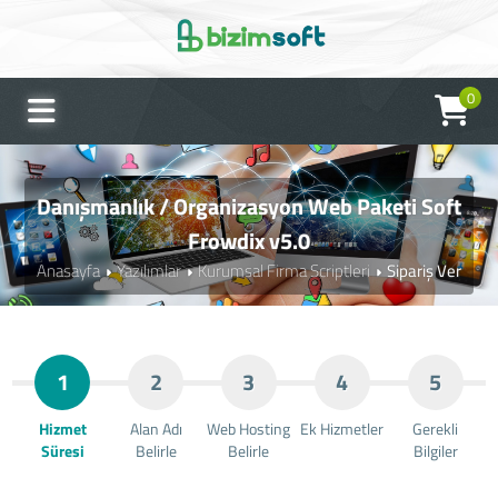
0
Danışmanlık / Organizasyon Web Paketi Soft
Frowdix v5.0
Anasayfa
Yazılımlar
Kurumsal Firma Scriptleri
Sipariş Ver
1
2
3
4
5
Hizmet
Alan Adı
Web Hosting
Ek Hizmetler
Gerekli
Süresi
Belirle
Belirle
Bilgiler