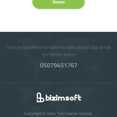
Devam
Ürün ve hizmetlerimiz hakkında daha detaylı bilgi almak
için hemen arayın.
05079451767
Copyright © 2020 Tüm Hakları Saklıdır.